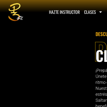
HAZTE INSTRUCTOR
CLASES
DESCU
P
C
¡Prep
Únete 
ritmo 
Nuest
estré
Saltar
benefi