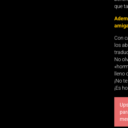
que ta
Además
amigab
Con ca
los ab
traduc
No olv
«hormo
lleno
¡No te
¡Es ho
Ups
par
me