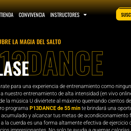
TIENDA
CONVIVENCIA
INSTRUCTORES
SUSC
BRE LA MAGIA DEL SALTO
13DANCE
LASE
árate para una experiencia de entrenamiento como ningun
a nuestro entrenamiento de alta intensidad (en vivo online
de la música U diviértete al máximo quemando cientos de 
ro programa
P13DANCE de 55 min
te brindará una oportu
s acumulado y alcanzar tus metas de acondicionamiento f
 a la cuerda es una forma altamente efectiva de ejercicio 
cios impresionantes. No solo te ayuda a quemar calorías 