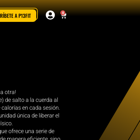
0
RÍBETE A P13FIT
a otra!
) de salto a la cuerda al
calorías en cada sesión.
nidad única de liberar el
ísico.
que ofrece una serie de
de manera eficiente, sino