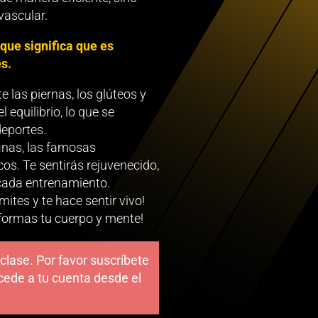
vascular.
 que significa que es
s.
 las piernas, los glúteos y
 equilibrio, lo que se
deportes.
finas, las famosas
os. Te sentirás rejuvenecido,
 cada entrenamiento.
mites y te hace sentir vivo!
sformas tu cuerpo y mente!
clase. Por favor suscríbete
accede a tu cuenta desde el