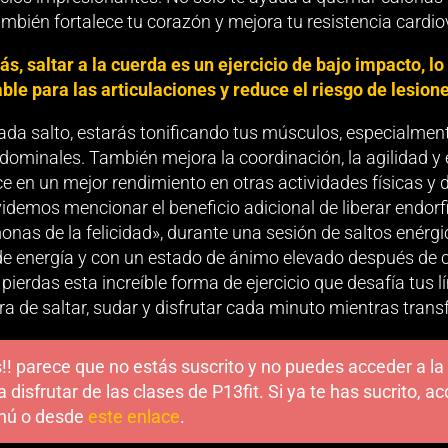
mbién fortalece tu corazón y mejora tu resistencia cardio
, saltar a la cuerda es un ejercicio de bajo impacto, lo
le para las articulaciones y reduce el riesgo de lesione
da salto, estarás tonificando tus músculos, especialmente
dominales. También mejora la coordinación, la agilidad y el
e en un mejor rendimiento en otras actividades físicas y 
idemos mencionar el beneficio adicional de liberar endor
nas de la felicidad», durante una sesión de saltos enérgic
 de energía y con un estado de ánimo elevado después de
 pierdas esta increíble forma de ejercicio que desafía tus lí
ra de saltar, sudar y disfrutar cada minuto mientras tran
!! parece que no estás suscrito y no puedes acceder a la 
a disfrutar de las clases de P13fit. Si ya te has sucrito, 
nú o desde
este enlace
.