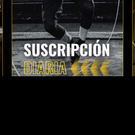
ACCESO A CLASES GRABADAS
4.00
€
DURANTE 1 DÍA
ACCESO A TODAS LAS CLASES EN VIVO GRABADAS
(DURANTE 24 HORAS)