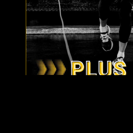
ACCESO A CLASES EN VIVO Y GRABADAS
5.00
€
DURANTE 1 DÍA
ACCESO A TODAS LAS CLASES EN VIVO GRABADAS
(DURANTE 24 HORAS)