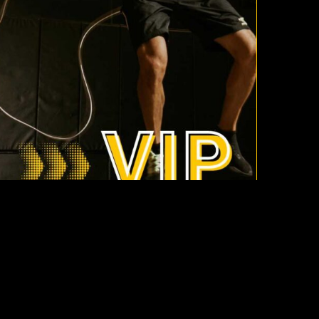
ACCESO CADA MES
25.00
€
/ MES
CON LA SUSCRIPCIÓN MENSUAL DE 25€ TENDRÉIS
ACCESO LIBRE PARA TODAS LAS CLASES EN VIVO Y