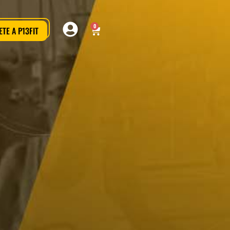
0
TE A P13FIT