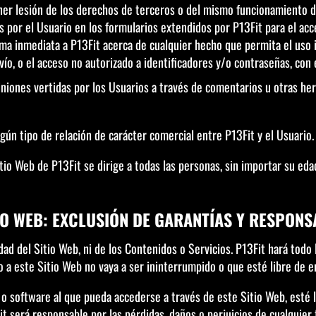
er lesión de los derechos de terceros o del mismo funcionamiento d
as por el Usuario en los formularios extendidos por P13Fit para el acc
orma inmediata a P13Fit acerca de cualquier hecho que permita el uso 
avío, o el acceso no autorizado a identificadores y/o contraseñas, con 
piniones vertidas por los Usuarios a través de comentarios u otras h
ún tipo de relación de carácter comercial entre P13Fit y el Usuario.
itio Web de P13Fit se dirige a todas las personas, sin importar su ed
TIO WEB: EXCLUSIÓN DE GARANTÍAS Y RESPON
lidad del Sitio Web, ni de los Contenidos o Servicios. P13Fit hará todo
o a este Sitio Web no vaya a ser ininterrumpido o que esté libre de er
 o software al que pueda accederse a través de este Sitio Web, esté l
t será responsable por las pérdidas, daños o perjuicios de cualquier t