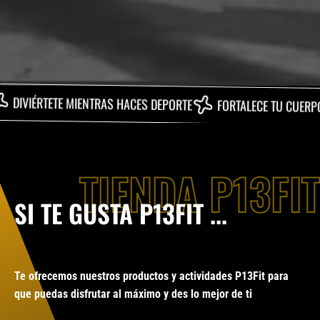
TETE MIENTRAS HACES DEPORTE
FORTALECE TU CUERPO
QUE
TIENDA P13FIT
SI TE GUSTA P13FIT ...
Te ofrecemos nuestros productos y actividades P13Fit para
que puedas disfrutar al máximo y des lo mejor de ti