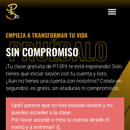
EMPIEZA A TRANSFORMAR TU VIDA
PRUÉBALO
SIN COMPROMISO
¡Tu clase gratuita de P13Fit te está esperando! Solo
tienes que iniciar sesión con tu cuenta y listo.
¿Aún no tienes una cuenta con nosotros? Créala en
segundos: es gratis, sin ataduras ni compromisos.
Ups!! parece que no has iniciado sesión y no
puedes acceder a la clase.
Por favor accede o crea tu cuenta desde el
menú y a entrenar! 💪