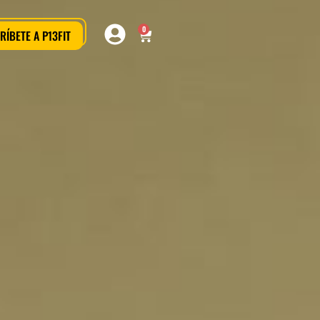
0
RÍBETE A P13FIT