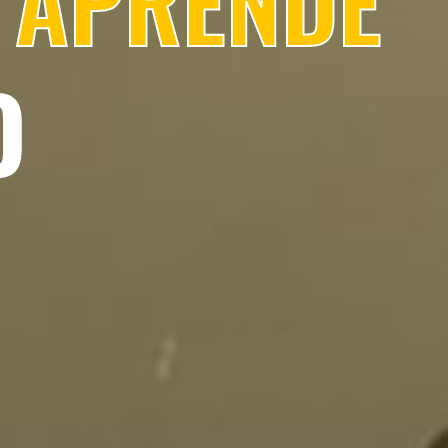
 APRENDE
O