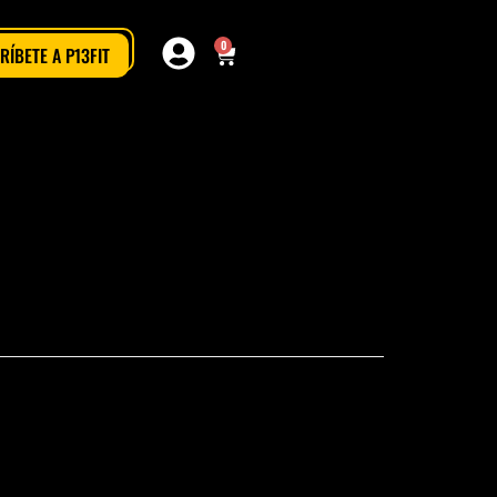
0
RÍBETE A P13FIT