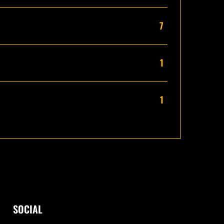
7
1
1
SOCIAL