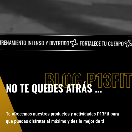
INTENSO Y DIVERTIDO
FORTALECE TU CUERPO
ELEVA TU CO
BLOG P13FIT
NO TE QUEDES ATRÁS ...
Te ofrecemos nuestros productos y actividades P13Fit para
que puedas disfrutar al máximo y des lo mejor de ti