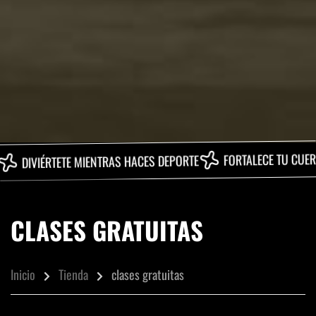
QUEMA
FORTALECE TU CUERPO
E MIENTRAS HACES DEPORTE
CLASES GRATUITAS
Inicio
Tienda
clases gratuitas